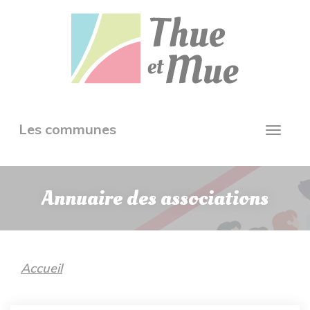
Aller
Panneau de gestion des cookies
au
contenu
principal
Toggle
Les communes
Toggl
navigation
navig
Annuaire des associations
Accueil