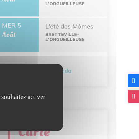
L'ORGUEILLEUSE
MER 5
L'été des Mômes
Août
BRETTEVILLE-
L'ORGUEILLEUSE
Tout l'agenda
 souhaitez activer
Carte