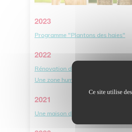
2023
Programme "Plantons des haies"
2022
Rénovation du gymnase Victor Lori
Une zone humide
Ce site utilise d
2021
Une maison de services publics