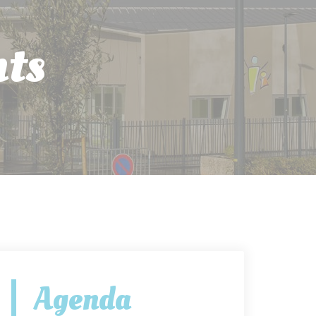
nts
Agenda