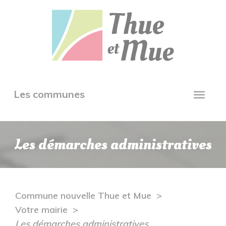
Aller
Panneau de gestion des cookies
au
contenu
principal
Toggle
Les communes
Toggl
navigation
navig
Les démarches administratives
Commune nouvelle Thue et Mue
Votre mairie
Les démarches administratives