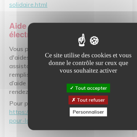
solidaire.html
Aide pour l'achat d'un vélo
électrique
Vous pouvez bénéficier jusqu'à 200 €
Ce site utilise des cookies et vous
d'aides pour l'achat d'un vélo à
donne le contrôle sur ceux que
assistance électrique. Pour cela,
vous souhaitez activer
remplissez le formulaire de demande
d’aide à l’achat d’un vélo, disponible
ici
, ou
Tout accepter
rendez-vous dans votre mairie.
Tout refuser
Pour plus d'informations :
https://www.thueetmue.fr/des-aides-
Personnaliser
pour-lachat-de-votre-velo-electrique