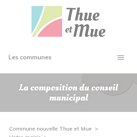
Aller
Panneau de gestion des cookies
au
contenu
principal
Toggle
Les communes
Toggl
navigation
navig
La composition du conseil
municipal
Commune nouvelle Thue et Mue