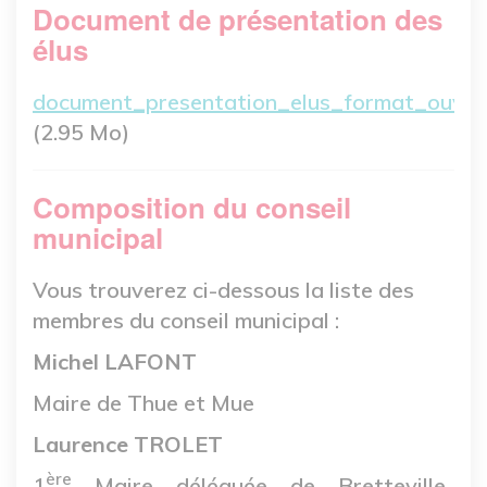
Document de présentation des
élus
Fichier
document_presentation_elus_format_ouver
(2.95 Mo)
Composition du conseil
municipal
Vous trouverez ci-dessous la liste des
membres du conseil municipal :
Michel LAFONT
Maire de Thue et Mue
Laurence TROLET
ère
1
Maire déléguée de Bretteville-