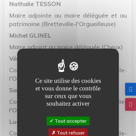
Nathalie TESSON
Maire adjointe au maire déléguée et au
patrimoine (Bretteville-l'Orgueilleuse)
Michel GLINEL
Maire adjoint au maire déléguée (Cheux)
Véronique HULMEL
Conseillère municipale (Bretteville-
l'Orgueilleuse)
Ce site utilise des cookies
et vous donne le contrôle
Sandrine MALCAPE
sur ceux que vous
Conseillère municipale (Bretteville-
souhaitez activer
l'Orgueilleuse)
Ludovic HAUZAY
Tout accepter
Conseiller municipal (Bretteville-
Tout refuser