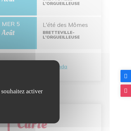
L'ORGUEILLEUSE
MER 5
L'été des Mômes
Août
BRETTEVILLE-
L'ORGUEILLEUSE
Tout l'agenda
 souhaitez activer
Carte