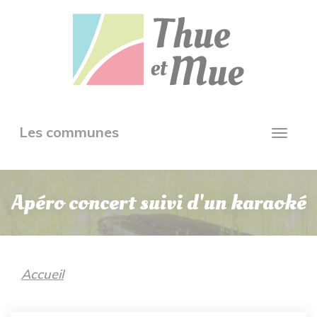
Aller
Panneau de gestion des cookies
au
contenu
principal
Toggle
Les communes
Toggl
navigation
navig
Apéro concert suivi d'un karaoké
Accueil