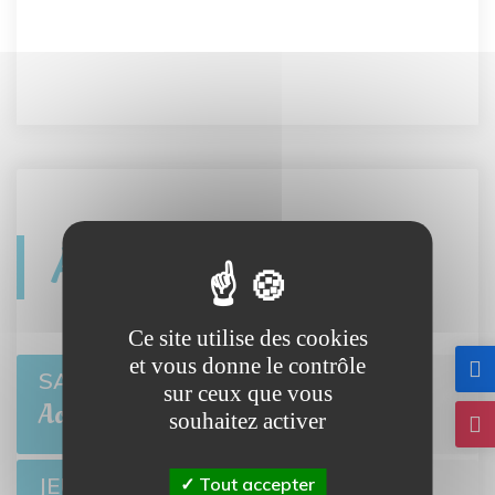
Agenda
Ce site utilise des cookies
et vous donne le contrôle
Open de pétanque
SAM 8
sur ceux que vous
BRETTEVILLE-L'ORGUEILLEUSE
Août
souhaitez activer
Ciné-môme : Ponyo
JEU 13
Tout accepter