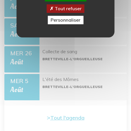
BRETTEVILLE-L'ORGUEILLEUSE
Août
Tout refuser
Personnaliser
Open de pétanque
SAM 22
BRETTEVILLE-L'ORGUEILLEUSE
Août
Collecte de sang
MER 26
BRETTEVILLE-L'ORGUEILLEUSE
Août
L'été des Mômes
MER 5
BRETTEVILLE-L'ORGUEILLEUSE
Août
Tout l'agenda