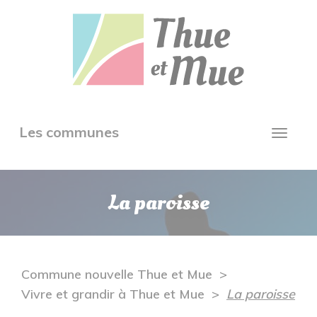
Aller
Panneau de gestion des cookies
au
contenu
principal
Toggle
Les communes
Toggl
navigation
navig
La paroisse
Commune nouvelle Thue et Mue
Vivre et grandir à Thue et Mue
La paroisse