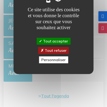
BRETTEVILLE-L'ORGUEILLEUSE
Août
Ce site utilise des cookies
et vous donne le contrôle
Ciné-môme : Ponyo
JEU 13
sur ceux que vous
BRETTEVILLE-L'ORGUEILLEUSE
Août
souhaitez activer
Tout accepter
Open de pétanque
SAM 22
BRETTEVILLE-L'ORGUEILLEUSE
Août
Tout refuser
Personnaliser
Collecte de sang
MER 26
BRETTEVILLE-L'ORGUEILLEUSE
Août
Tout l'agenda