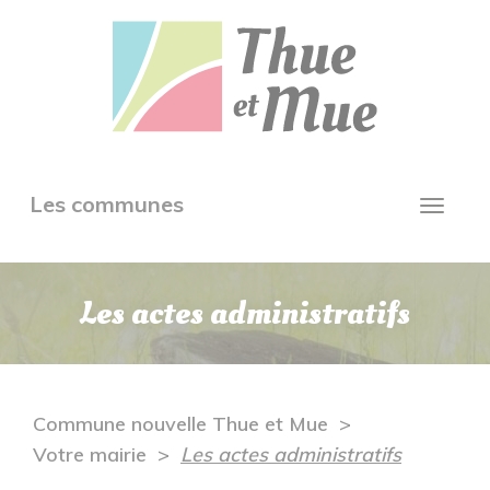
Aller
Panneau de gestion des cookies
au
contenu
principal
Toggle
Les communes
Toggl
navigation
navig
Les actes administratifs
Commune nouvelle Thue et Mue
Votre mairie
Les actes administratifs