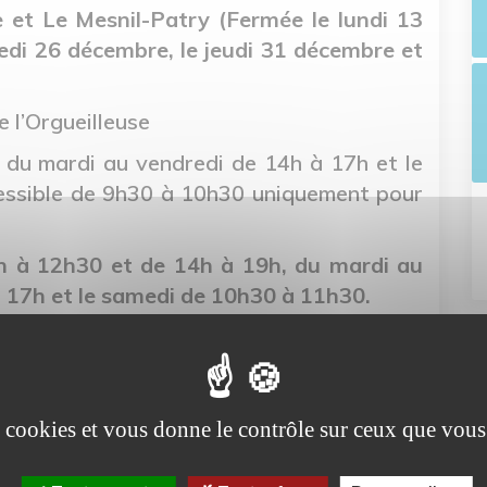
se et Le Mesnil-Patry (Fermée le lundi 13
amedi 26 décembre, le jeudi 31 décembre et
e l’Orgueilleuse
 du mardi au vendredi de 14h à 17h et le
essible de 9h30 à 10h30 uniquement pour
 à 12h30 et de 14h à 19h, du mardi au
à 17h et le samedi de 10h30 à 11h30.
2026 au 22 août 2026.
es cookies et vous donne le contrôle sur ceux que vous
tité (sans rendez-vous) :