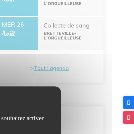
L'ORGUEILLEUSE
MER 26
Collecte de sang
Août
BRETTEVILLE-
L'ORGUEILLEUSE
Tout l'agenda
 souhaitez activer
Carte