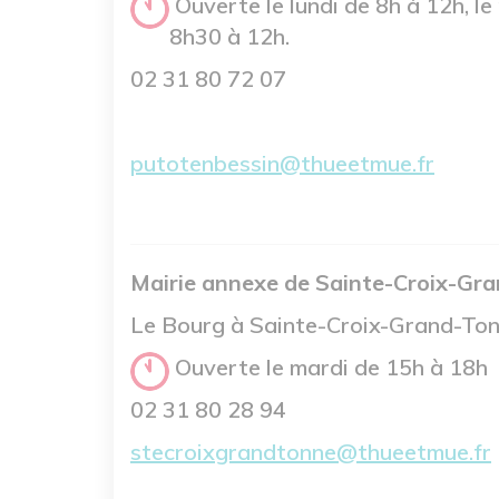
Ouverte le lundi de 8h à 12h, l
8h30 à 12h.
02 31 80 72 07
putotenbessin@thueetmue.fr
Mairie annexe de Sainte-Croix-Gr
Le Bourg à Sainte-Croix-Grand-Ton
Ouverte le mardi de 15h à 18h
02 31 80 28 94
stecroixgrandtonne@thueetmue.fr