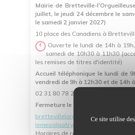
Mairie de Bretteville-l’Orgueilleu
juillet, le jeudi 24 décembre le s
le samedi 2 janvier 2027)
10 place des Canadiens à Brettevill
Ouverte le lundi de 14h à 19h,
samedi de 10h30 à 11h30 (acc
les remises de titres d'identité)
Accueil téléphonique le lundi de
9h
vendredi de 9h à 12h30 et de 14h 
02 31 80 78 25
Fermeture le samedi du 11 juillet 
brettevillelorg@thueetmue.fr
Ce site utilise d
lemesnilpatry@thueetmue.fr
Horaires de remise des titres d'iden