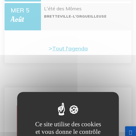
L'été des Mômes
MER 5
BRETTEVILLE-L'ORGUEILLEUSE
Août
Tout l'agenda
Carte
interactive
Ce site utilise des cookies
et vous donne le contrôle