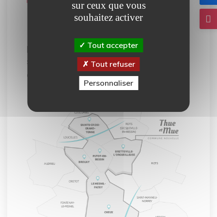
sur ceux que vous
souhaitez activer
Notre carte interactive vous
Tout accepter
permet de découvrir tous les
services mis à votre disposition
Tout refuser
dans la commune de Thue et Mue.
Personnaliser