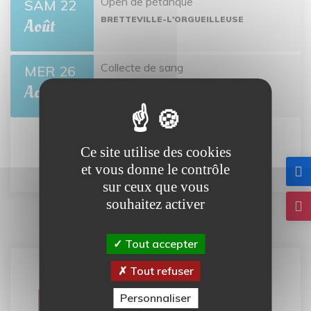
Open de pétanque
SAM 22
BRETTEVILLE-L'ORGUEILLEUSE
Août
Collecte de sang
MER 26
BRETTEVILLE-L'ORGUEILLEUSE
Août
Ce site utilise des cookies
Tout l'agenda
et vous donne le contrôle
sur ceux que vous
souhaitez activer
Tout accepter
Tout refuser
Carte
Personnaliser