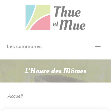
Aller
Panneau de gestion des cookies
au
contenu
principal
Toggle
Les communes
Toggl
navigation
navig
L'Heure des Mômes
Accueil