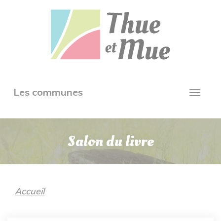
Aller
Panneau de gestion des cookies
au
contenu
principal
Toggle
Les communes
Toggl
navigation
navig
Salon du livre
Accueil