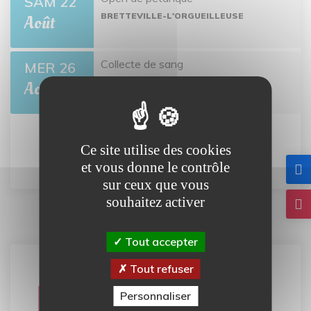
SAM 22
BRETTEVILLE-L'ORGUEILLEUSE
Août
Collecte de sang
MER 26
BRETTEVILLE-L'ORGUEILLEUSE
Août
Ce site utilise des cookies
Tout l'agenda
et vous donne le contrôle
sur ceux que vous
souhaitez activer
Tout accepter
Tout refuser
Carte
Personnaliser