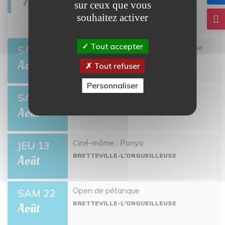
sur ceux que vous
souhaitez activer
Tout accepter
Twisto tour Bretteville-l'Orgueilleuse
er
SAM 1
BRETTEVILLE-L'ORGUEILLEUSE
Août
Tout refuser
Personnaliser
Open de pétanque
SAM 8
BRETTEVILLE-L'ORGUEILLEUSE
Août
Ciné-môme : Ponyo
JEU 13
BRETTEVILLE-L'ORGUEILLEUSE
Août
Open de pétanque
SAM 22
BRETTEVILLE-L'ORGUEILLEUSE
Août