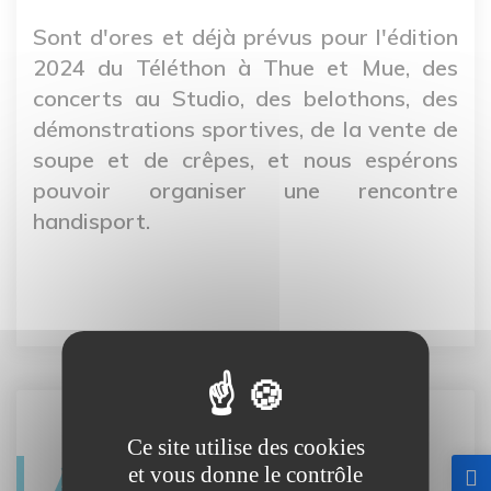
Sont d'ores et déjà prévus pour l'édition
2024 du Téléthon à Thue et Mue, des
concerts au Studio, des belothons, des
démonstrations sportives, de la vente de
soupe et de crêpes, et nous espérons
pouvoir organiser une rencontre
handisport.
Ce site utilise des cookies
Agenda
et vous donne le contrôle