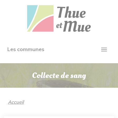
Aller
Panneau de gestion des cookies
au
contenu
principal
Toggle
Les communes
Toggl
navigation
navig
Collecte de sang
Accueil