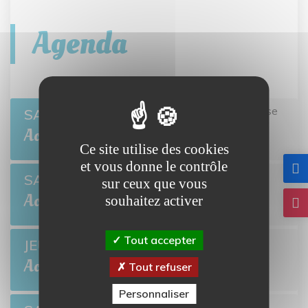
Agenda
Twisto tour Bretteville-l'Orgueilleuse
er
SAM 1
BRETTEVILLE-L'ORGUEILLEUSE
Août
Ce site utilise des cookies
et vous donne le contrôle
Open de pétanque
SAM 8
sur ceux que vous
BRETTEVILLE-L'ORGUEILLEUSE
Août
souhaitez activer
Tout accepter
Ciné-môme : Ponyo
JEU 13
BRETTEVILLE-L'ORGUEILLEUSE
Août
Tout refuser
Personnaliser
Open de pétanque