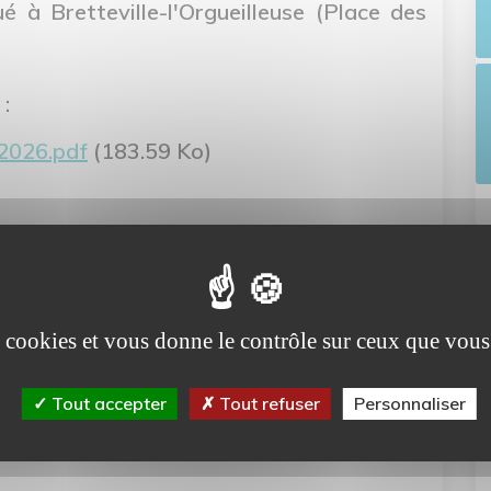
ué à Bretteville-l'Orgueilleuse (Place des
 :
.2026.pdf
(183.59 Ko)
es cookies et vous donne le contrôle sur ceux que vous
Tout accepter
Tout refuser
Personnaliser