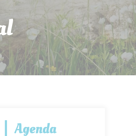
al
Agenda