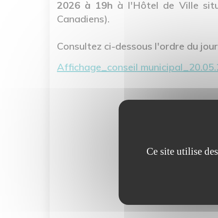
2026 à 19h
à l'Hôtel de Ville sit
Canadiens).
Consultez ci-dessous l'ordre du jour
Fichier
Affichage_conseil municipal_20.05
Ce site utilise d