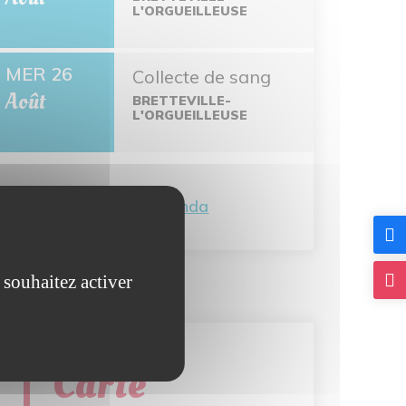
L'ORGUEILLEUSE
MER 26
Collecte de sang
Août
BRETTEVILLE-
L'ORGUEILLEUSE
Tout l'agenda
 souhaitez activer
Carte