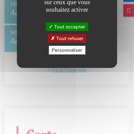
sur ceux que vous
Collecte de sang
MER 26
souhaitez activer
BRETTEVILLE-L'ORGUEILLEUSE
Août
Tout accepter
L'été des Mômes
MER 5
Tout refuser
BRETTEVILLE-L'ORGUEILLEUSE
Août
Personnaliser
Tout l'agenda