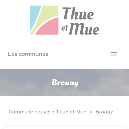
Aller
Panneau de gestion des cookies
au
contenu
principal
Toggle
Les communes
Toggl
navigation
navig
Brouay
Commune nouvelle Thue et Mue
Brouay