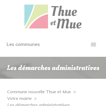
Aller
Panneau de gestion des cookies
au
contenu
principal
Toggle
Les communes
Toggl
navigation
navig
Les démarches administratives
Commune nouvelle Thue et Mue
Votre mairie
Les démarches administratives