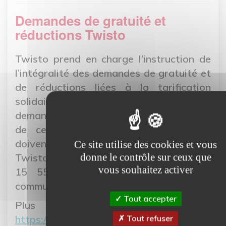
Demandes de gratuité et
réductions Twisto
Twisto prend en charge l’instruction de
l’intégralité des demandes de gratuité et
de réductions liées à la tarification
solidaire, y compris pour les 1eres
demandes. Les mairies sont déchargées
de ces instructions. Les demandeurs
doivent se rendre à l’agence mobilité
Ce site utilise des cookies et vous
Twisto 51 rue de l’Oratoire à Caen (02 31
donne le contrôle sur ceux que
vous souhaitez activer
15 55 55 ou clients@twisto.fr). La
commune garde un rôle de conseil.
Tout accepter
Plus d’informations :
https://www.twisto.fr/tarifs/tarif-
Tout refuser