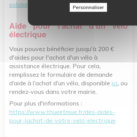
solidaire.html
Personnaliser
Aide pour l'achat d'un vélo
électrique
Vous pouvez bénéficier jusqu'à 200 €
d'aides pour l'achat d'un vélo à
assistance électrique. Pour cela,
remplissez le formulaire de demande
d’aide à l’achat d’un vélo, disponible
ici
, ou
rendez-vous dans votre mairie.
Pour plus d'informations :
https://www.thueetmue.fr/des-aides-
pour-lachat-de-votre-velo-electrique