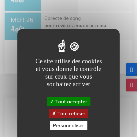
Août
Collecte de sang
MER 26
BRETTEVILLE-L'ORGUEILLEUSE
Août
Tout l'agenda
Ce site utilise des cookies
et vous donne le contrôle
sur ceux que vous
souhaitez activer
Tout accepter
Tout refuser
Carte
Personnaliser