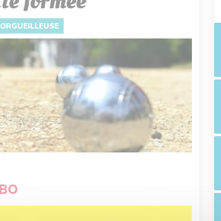
te formée
L'ORGUEILLEUSE
PBO