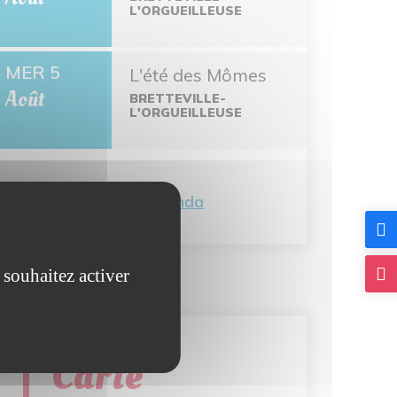
L'ORGUEILLEUSE
MER 5
L'été des Mômes
Août
BRETTEVILLE-
L'ORGUEILLEUSE
Tout l'agenda
 souhaitez activer
Carte