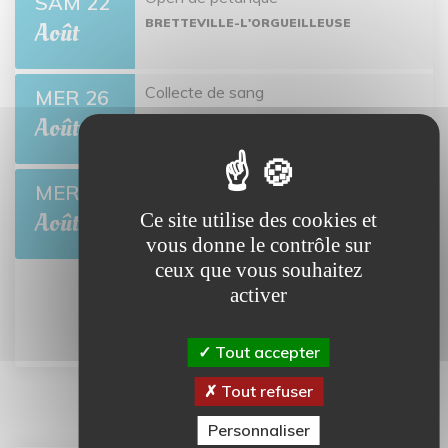
SAM 22
BRETTEVILLE-L'ORGUEILLEUSE
Août
Collecte de sang
MER 26
BRETTEVILLE-L'ORGUEILLEUSE
Août
L'été des Mômes
MER 5
BRETTEVILLE-L'ORGUEILLEUSE
Août
Ce site utilise des cookies et
vous donne le contrôle sur
ceux que vous souhaitez
activer
Tout l'agenda
Tout accepter
Tout refuser
Personnaliser